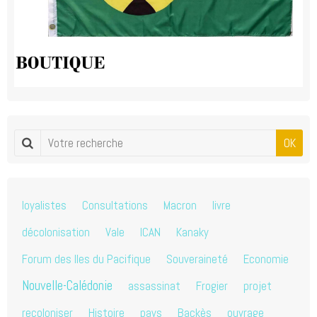
OK
loyalistes
Consultations
Macron
livre
décolonisation
Vale
ICAN
Kanaky
Forum des Iles du Pacifique
Souveraineté
Economie
Nouvelle-Calédonie
assassinat
Frogier
projet
recoloniser
Histoire
pays
Backès
ouvrage