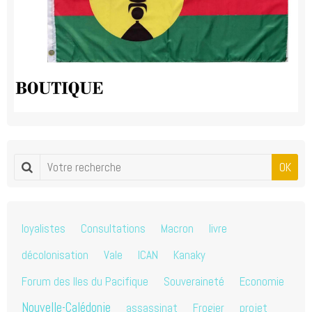
OK
loyalistes
Consultations
Macron
livre
décolonisation
Vale
ICAN
Kanaky
Forum des Iles du Pacifique
Souveraineté
Economie
Nouvelle-Calédonie
assassinat
Frogier
projet