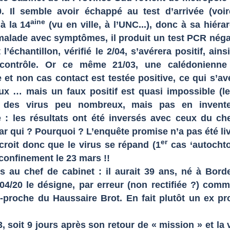
. Il semble avoir échappé au test d’arrivée (voi
aine
 à la 14
(vu en ville, à l’UNC...), donc à sa hiérar
alade avec symptômes, il produit un test PCR négat
l’échantillon, vérifié le 2/04, s’avérera positif, ains
 contrôle. Or ce même 21/03, une calédonienne
et non cas contact est testée positive, ce qui s’av
ux … mais un faux positif est quasi impossible (le
 des virus peu nombreux, mais pas en inventer
 : les résultats ont été inversés avec ceux du ch
ar qui ? Pourquoi ? L’enquête promise n’a pas été liv
er
croit donc que le virus se répand (1
cas ‘autochto
e confinement le 23 mars !!
s au chef de cabinet : il aurait 39 ans, né à Bord
04/20 le désigne, par erreur (non rectifiée ?) com
-proche du Haussaire Brot. En fait plutôt un ex pr
soit 9 jours après son retour de « mission » et la v