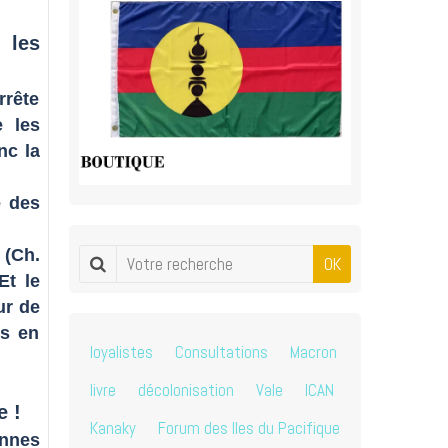
 les
rrête
e les
nc la
e des
 (Ch.
OK
Et le
ur de
rs en
loyalistes
Consultations
Macron
livre
décolonisation
Vale
ICAN
e !
Kanaky
Forum des Iles du Pacifique
ennes