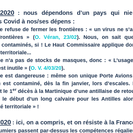
 2020
nous dépendons d’un pays qui nie
:
s Covid à nos/ses dépens :
e refuse de fermer les frontières : « un virus ne s’a
rontières » (
O. Véran, 23/02
). Nous, on sait qu
 contaminés, si ! Le Haut Commissaire applique do
erritoriale...
ce n’a pas de stocks de masques, donc : « L’usag
t inutile » (
O. V. 4/03/20
).
ce est dangereuse : même son unique Porte Avions
 est contaminé, dès la fin janvier, lors d’escales. 
er
t le 1
décès à la Martinique d’une antillaise de reto
: le début d’un long calvaire pour les Antilles alo
é territoriale » !
2020
ici, on a compris, et on résiste à la Franc
:
tumiers passent par-dessus les compétences régali