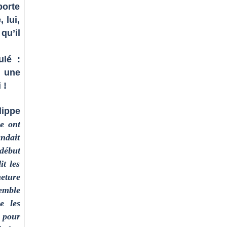
porte
 lui,
qu’il
ulé :
 une
 !
lippe
e ont
andait
début
it les
eture
semble
e les
i pour