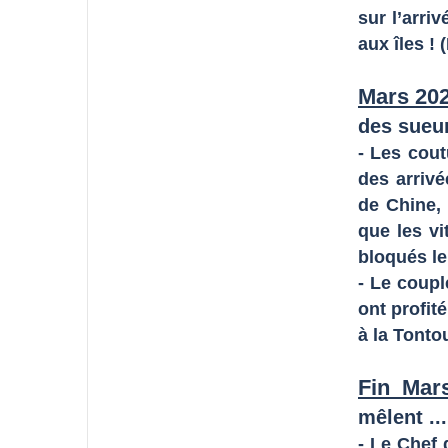
sur l’arri
aux îles ! 
Mars 20
des sueur
- Les cout
des arrivé
de Chine, 
que les vi
bloqués le 
- Le coupl
ont profité
à la Tontou
Fin Mars
mêlent ...
- Le Chef 