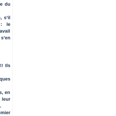
le du
 s’il
 : le
avail
 s’en
! Ils
sques
s, en
 leur
.
umier