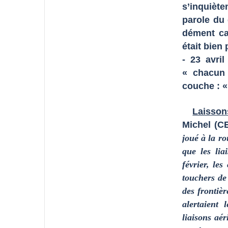
s’inquiète
parole du 
dément ca
était bien
- 23 avri
« chacun 
couche : «
Laisson
Michel (CE
joué à la ro
que les lia
février, les
touchers de
des frontiè
alertaient 
liaisons aér