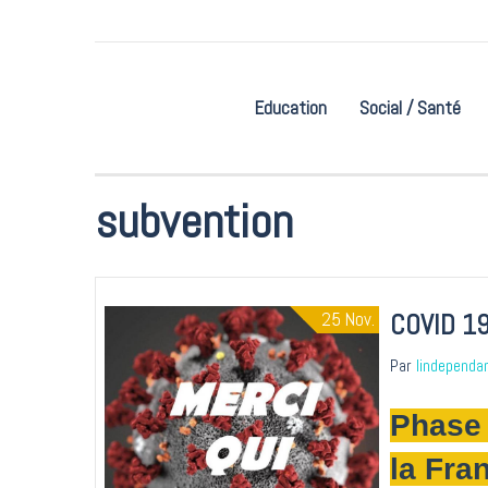
Education
Social / Santé
Accueil
subvention
subvention
25
Nov.
COVID 19
Par
lindependa
Phase 
la Fra