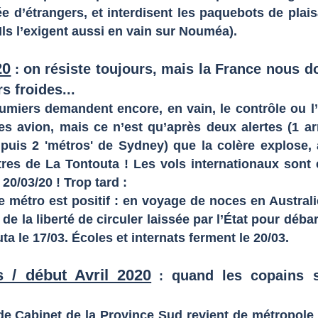
vée d’étrangers, et interdisent les paquebots de plai
(Ils l’exigent aussi en vain sur Nouméa).
20
on résiste toujours, mais la France nous d
:
s froides...
umiers demandent encore, en vain, le contrôle ou l’
es avion, mais ce n’est qu’après deux alertes (1 ar
puis 2 'métros' de Sydney) que la colère explose, 
tres de La Tontouta ! Les vols internationaux sont 
20/03/20 ! Trop tard :
e métro est positif : en voyage de noces en Australie
 de la liberté de circuler laissée par l’État pour déba
ta le 17/03. Écoles et internats ferment le 20/03.
 / début Avril 2020
quand les copains s
:
de Cabinet de la Province Sud revient de métropole 