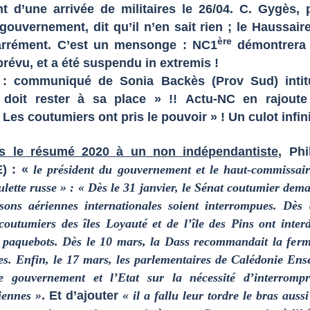
nt d’une arrivée de militaires le 26/04. C. Gygès, 
gouvernement, dit qu’il n’en sait rien ; le Haussaire,
ère
rrément. C’est un mensonge : NC1
démontrera 
 prévu, et a été suspendu in extremis !
l : communiqué de Sonia Backès (Prov Sud) intit
doit rester à sa place » !!
Actu-NC en rajoute
 Les coutumiers ont pris le pouvoir » ! Un culot infini
s le résumé 2020 à un non indépendantiste
, Phi
) : «
le président du gouvernement et le haut-commissair
ulette russe » : « Dès le 31 janvier, le Sénat coutumier dem
isons aériennes internationales soient interrompues. Dès 
 coutumiers des îles Loyauté et de l’île des Pins ont interd
 paquebots. Dès le 10 mars, la Dass recommandait la ferm
res. Enfin, le 17 mars, les parlementaires de Calédonie En
le gouvernement et l’Etat sur la nécessité d’interrompr
iennes »
. Et d’ajouter
« il a fallu leur tordre le bras auss