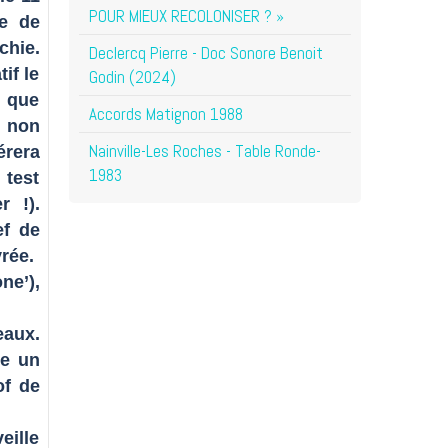
POUR MIEUX RECOLONISER ? »
re de
chie.
Declercq Pierre - Doc Sonore Benoit
if le
Godin (2024)
i que
Accords Matignon 1988
 non
Nainville-Les Roches - Table Ronde-
érera
1983
 test
 !).
ef de
rée.
ne’),
eaux.
me un
of de
eille