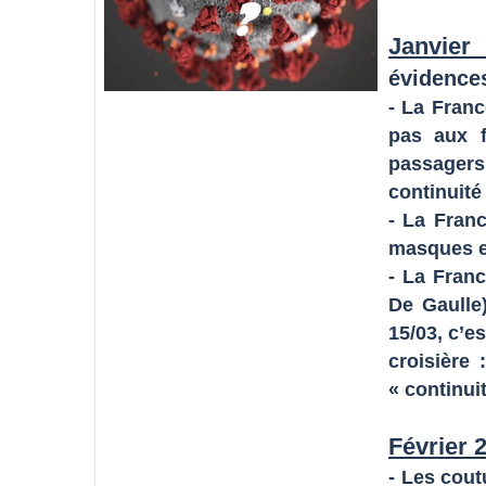
Janvier
évidence
- La Franc
pas aux f
passagers
continuité t
- La Fran
masques es
- La Fran
De Gaulle)
15/03, c’es
croisière 
« continuit
Février 
- Les cou