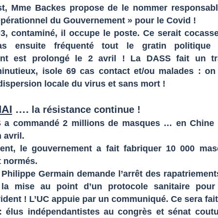
st, Mme Backes propose de le nommer responsab
pérationnel du Gouvernement » pour le Covid !
 contaminé, il occupe le poste. Ce serait cocasse,
as ensuite fréquenté tout le gratin politique
nt est prolongé le 2 avril ! La DASS fait un tr
inutieux, isole 69 cas contact et/ou malades : on
dispersion locale du virus et sans mort !
MAI
….
la résistance continue !
 a commandé 2 millions de masques … en Chine !
 avril.
ment, le gouvernement a fait fabriquer 10 000 ma
t normés.
 : Philippe Germain demande l’arrêt des rapatriement
 la mise au point d’un protocole sanitaire pour
vident ! L’UC appuie par un communiqué. Ce sera fait
l : élus indépendantistes au congrès et sénat cout