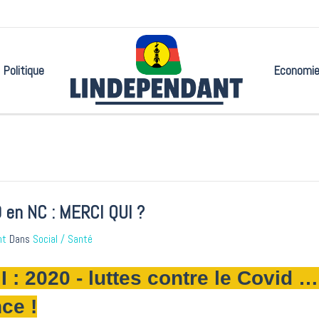
Politique
Economi
 en NC : MERCI QUI ?
nt
Dans
Social / Santé
I : 2020 - luttes contre le Covid …
nce !