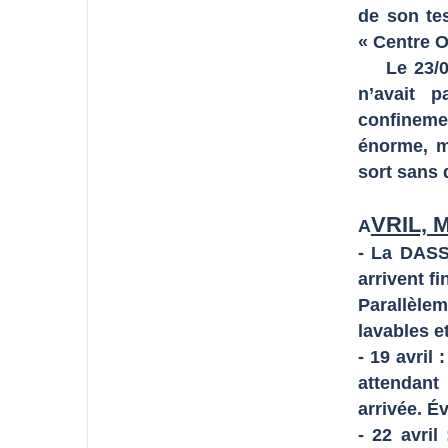
de son te
« Centre O
Le 23/03,
n’avait p
confineme
énorme, m
sort sans 
VRIL, 
A
- La DASS
arrivent fin
Parallèle
lavables e
- 19 avril
attendant
arrivée. É
- 22 avri