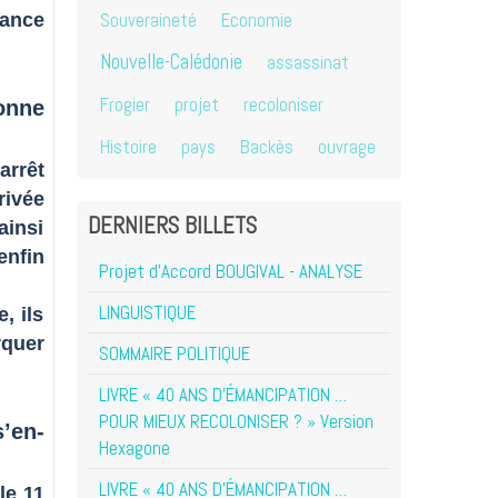
Souveraineté
Economie
sance
Nouvelle-Calédonie
assassinat
Frogier
projet
recoloniser
onne
Histoire
pays
Backès
ouvrage
arrêt
rivée
DERNIERS BILLETS
ainsi
enfin
Projet d'Accord BOUGIVAL - ANALYSE
LINGUISTIQUE
, ils
rquer
SOMMAIRE POLITIQUE
LIVRE « 40 ANS D’ÉMANCIPATION …
POUR MIEUX RECOLONISER ? » Version
’en-
Hexagone
LIVRE « 40 ANS D’ÉMANCIPATION …
le 11