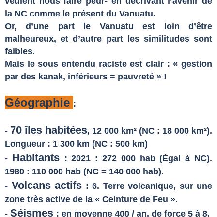
veulent nous faire peur- en décrivant l’avenir de
la NC comme le présent du Vanuatu.
Or, d’une part le Vanuatu est loin d’être
malheureux, et d’autre part les similitudes sont
faibles.
Mais le sous entendu raciste est clair : « gestion
par des kanak, inférieu
r
s
=
pauvreté » !
Géographie
:
70 îles habitées
-
, 12 000 km² (NC : 18 000 km²).
Longueur : 1 300 km (NC : 500 km)
Habitants
-
: 2021 : 272 000 hab (Égal à NC).
1980 : 110 000 hab (NC = 140 000 hab).
Volcans actifs
-
: 6. Terre volcanique, sur une
zone très active de la « Ceinture de Feu ».
Séismes
-
: en moyenne 400 / an, de force 5 à 8.